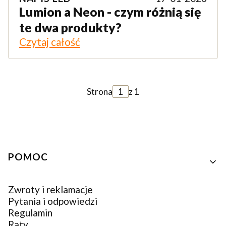
Lumion a Neon - czym różnią się
te dwa produkty?
Czytaj całość
Strona
z 1
Linki w stopce
POMOC
Zwroty i reklamacje
Pytania i odpowiedzi
Regulamin
Raty