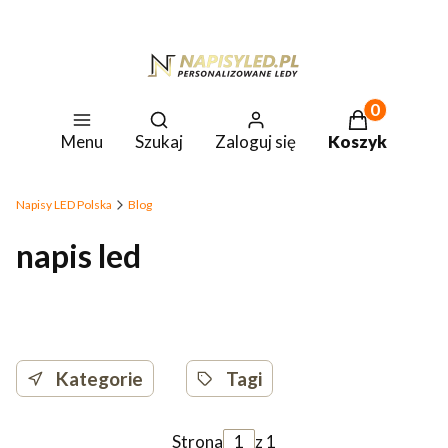
Produkty w k
Otwórz wyszukiwarkę
Menu
Szukaj
Zaloguj się
Koszyk
Napisy LED Polska
Blog
napis led
Kategorie
Tagi
Strona
z 1