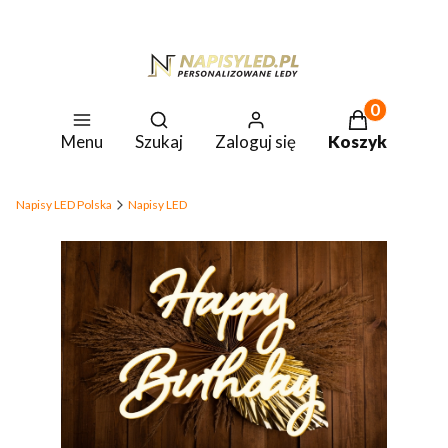
Produkty w k
Otwórz wyszukiwarkę
Menu
Szukaj
Zaloguj się
Koszyk
Napisy LED Polska
Napisy LED