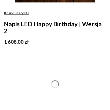
Kosior Litery 3D
Napis LED Happy Birthday | Wersja
2
Cena
1 608,00 zł
Wybierz wariant produktu:
Poszczególne warianty mogą różnić się ceną
*
Kolor światła
Wybierz
*
Rozmiar