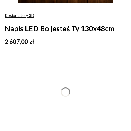
Kosior Litery 3D
Napis LED Bo jesteś Ty 130x48cm
Cena
2 607,00 zł
Wybierz wariant produktu:
Poszczególne warianty mogą różnić się ceną
*
Kolor światła
Wybierz
*
Rozmiar
Wybierz