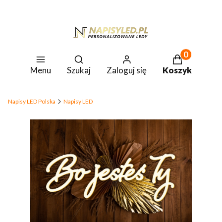
Produkty w k
Otwórz wyszukiwarkę
Menu
Szukaj
Zaloguj się
Koszyk
Napisy LED Polska
Napisy LED