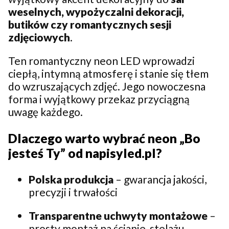
weselnych, wypożyczalni dekoracji,
butików czy romantycznych sesji
zdjęciowych
.
Ten romantyczny neon LED wprowadzi
ciepłą, intymną atmosferę i stanie się tłem
do wzruszających zdjęć. Jego nowoczesna
forma i wyjątkowy przekaz przyciągną
uwagę każdego.
Dlaczego warto wybrać neon „Bo
jesteś Ty” od napisyled.pl?
Polska produkcja
– gwarancja jakości,
precyzji i trwałości
Transparentne uchwyty montażowe
–
prosty montaż na ścianie, stelażu,