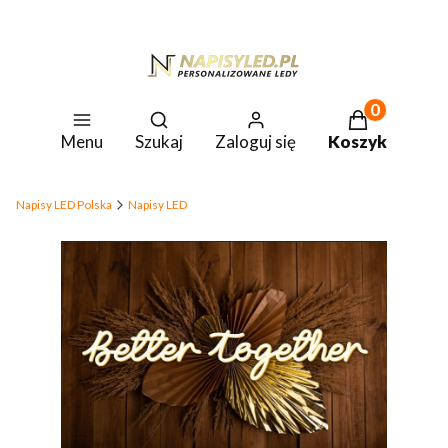
Produkty w k
Otwórz wyszukiwarkę
Menu
Szukaj
Zaloguj się
Koszyk
Napisy LED Polska
Napisy LED