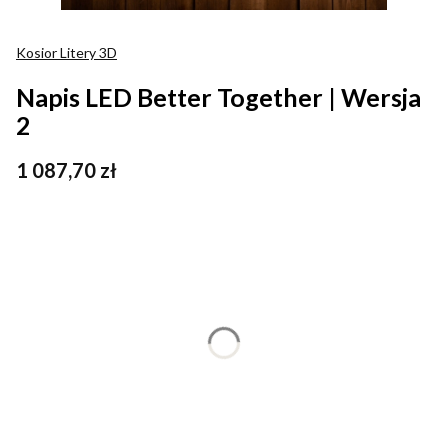
Kosior Litery 3D
Napis LED Better Together | Wersja
2
Cena
1 087,70 zł
Wybierz wariant produktu:
Poszczególne warianty mogą różnić się ceną
*
Kolor światła
Wybierz
*
Rozmiar