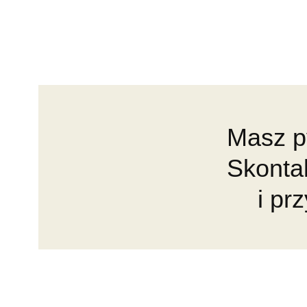
Masz p
Skonta
i pr