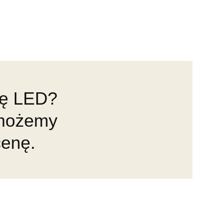
mę LED?
omożemy
cenę.