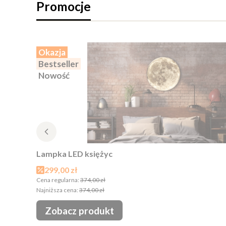
Promocje
Okazja
Bestseller
Nowość
Lampka LED księżyc
Cena promocyjna
299,00 zł
Cena regularna:
374,00 zł
Najniższa cena:
374,00 zł
Zobacz produkt