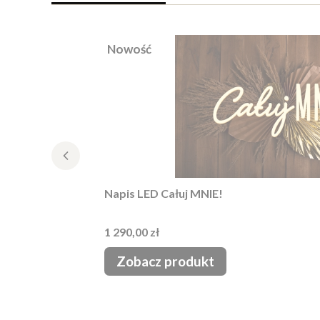
Nowość
Napis LED Całuj MNIE!
Cena
1 290,00 zł
Zobacz produkt